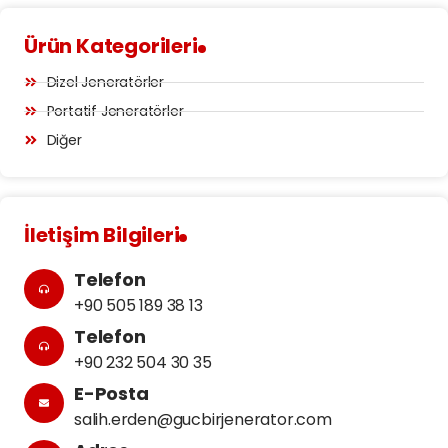
Ürün Kategorileri
Dizel Jeneratörler
Portatif Jeneratörler
Diğer
İletişim Bilgileri
Telefon
+90 505 189 38 13
Telefon
+90 232 504 30 35
E-Posta
salih.erden@gucbirjenerator.com