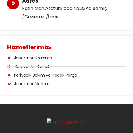
Adres
Fatih Mah.Atatürk cad.No:32Aa Sarnıç
/Gaziemir /İzmir
Hizmetlerimiz
Jeneratör Kiralama
Güç ve Yer Tespiti
Periyodik Bakım ve Yedek Parça
Jeneratör Montaj